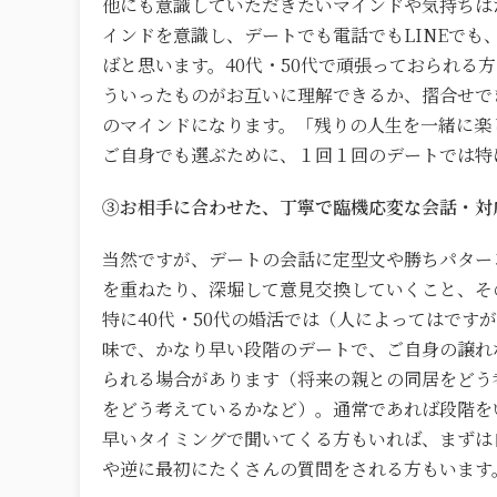
他にも意識していただきたいマインドや気持ちは
インドを意識し、デートでも電話でもLINEで
ばと思います。40代・50代で頑張っておられる
ういったものがお互いに理解できるか、摺合せで
のマインドになります。「残りの人生を一緒に楽
ご自身でも選ぶために、１回１回のデートでは特に
③お相手に合わせた、丁寧で臨機応変な会話・対
当然ですが、デートの会話に定型文や勝ちパターン
を重ねたり、深堀して意見交換していくこと、そ
特に40代・50代の婚活では（人によってはです
味で、かなり早い段階のデートで、ご自身の譲れ
られる場合があります（将来の親との同居をどう
をどう考えているかなど）。通常であれば段階を
早いタイミングで聞いてくる方もいれば、まずは
や逆に最初にたくさんの質問をされる方もいます