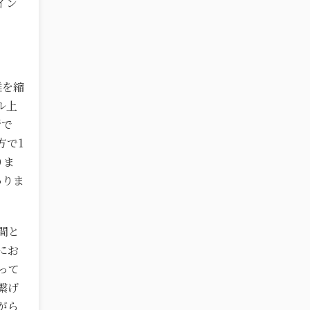
イン
離を縮
ル上
所で
方で1
りま
ありま
間と
にお
って
繋げ
がら