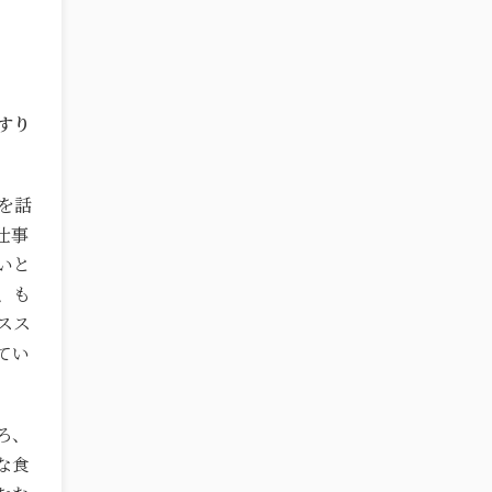
すり
を話
仕事
いと
、も
スス
てい
ろ、
な食