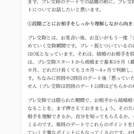
まず、プレ交際のデートでの話題の前に、プレ交
トについてお話したいと思います。
①段階ごとにお相手をしっかり理解しながら向き
プレ交際とは、お見合い後、お互いがもう一度「
めていく交際期間です。プレ・仮とついているの
はOKとなっています。それは、結婚のお相手を
は、プレ交際スタートから成婚まで基本3カ月（
カ月、どれだけ長くても３カ月～4ヶ月で判断し
す。ちなみに初回や2回目のデート後「思ってい
せん（プレ交際は初回のデート以降はどちらかの
プレ交際では限られた期間で、お相手から結婚相
なることを、まず押さえておきましょう。そのた
相手を理解できるか、自分を知ってもらえるか、
くるのです。毎回のデートでこれらのポイントを
ていく大事なポイントにもなってくるのです。お