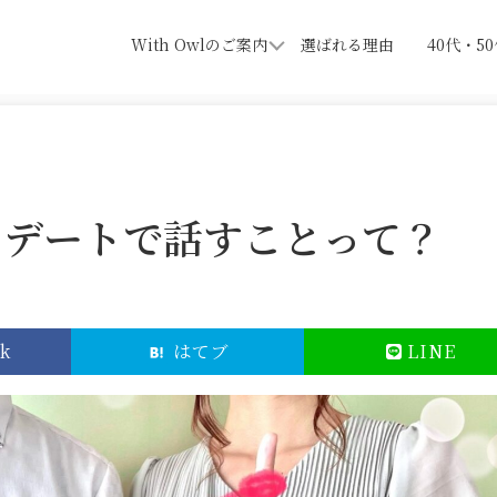
With Owlのご案内
選ばれる理由
40代・5
のデートで話すことって？
k
はてブ
LINE