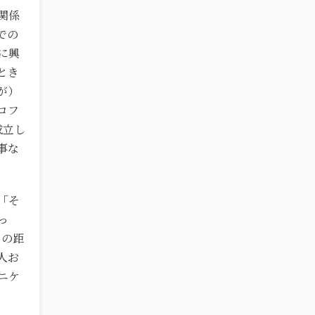
関係
での
に興
とき
が）
ロフ
成立し
事な
「そ
っ
との距
人お
ニケ