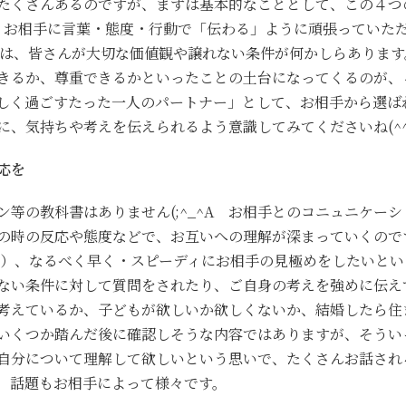
たくさんあるのですが、まずは基本的なこととして、この４つ
も、お相手に言葉・態度・行動で「伝わる」ように頑張っていた
方は、皆さんが大切な価値観や譲れない条件が何かしらあります
きるか、尊重できるかといったことの土台になってくるのが、
しく過ごすたった一人のパートナー」として、お相手から選ば
、気持ちや考えを伝えられるよう意識してみてくださいね(^^
応を
等の教科書はありません(;^_^A お相手とのコニュニケーシ
の時の反応や態度などで、お互いへの理解が深まっていくので
が）、なるべく早く・スピーディにお相手の見極めをしたいとい
ない条件に対して質問をされたり、ご自身の考えを強めに伝え
考えているか、子どもが欲しいか欲しくないか、結婚したら住
いくつか踏んだ後に確認しそうな内容ではありますが、そうい
自分について理解して欲しいという思いで、たくさんお話され
。話題もお相手によって様々です。