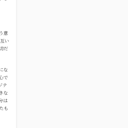
う意
お互い
切だ
にな
心で
ジテ
きな
分は
たも