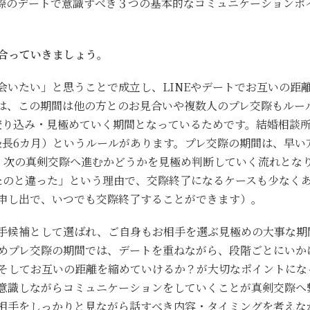
際のデートで意識すべき３つの基本的なコミュニケーションポ
合っていきましょう。
会いたい」と思うことで成立し、LINEやデートでお互いの距
は、この期間は他の方とのお見合いや複数人のプレ交際もルー
絞り込み・見極めていく期間となっているためです。結婚相談
最長6カ月）というルールがあります。プレ交際の期間は、早い
、次の真剣交際へ進むかどうかを見極め判断していく流れとな
たのと違った」という理由で、交際終了になるケースも少なく
申し出で、いつでも交際終了することができます）。
手候補として選ばれ、ご自身もお相手を選ぶ見極めの大事な期
めプレ交際の期間では、デートを重ねながら、段階ごとにいか
そしてお互いの距離を縮めていけるか？が大切なポイントにな
意識しながらコミュニケーションをしていくことが真剣交際へ
相手をしっかりと見ながら話すべき内容・タイミングを考えな