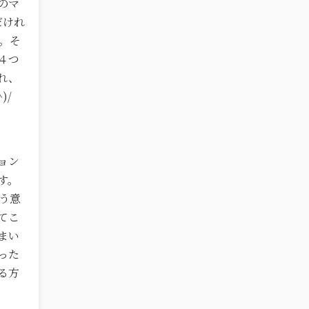
のマ
だけれ
。そ
４つ
れ、
)/
ョン
す。
う意
てこ
まい
った
る方