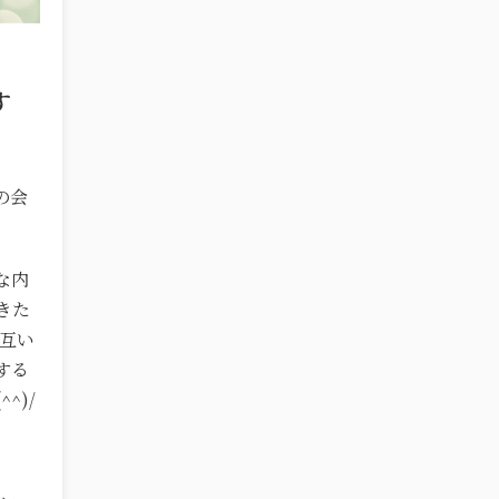
す
の会
な内
きた
お互い
する
^)/