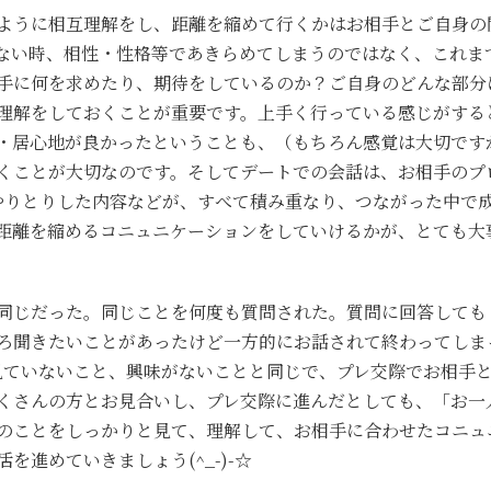
ように相互理解をし、距離を縮めて行くかはお相手とご自身の
ない時、相性・性格等であきらめてしまうのではなく、これま
手に何を求めたり、期待をしているのか？ご自身のどんな部分
理解をしておくことが重要です。上手く行っている感じがする
・居心地が良かったということも、（もちろん感覚は大切です
くことが大切なのです。そしてデートでの会話は、お相手のプ
でやりとりした内容などが、すべて積み重なり、つながった中で
距離を縮めるコニュニケーションをしていけるかが、とても大
同じだった。同じことを何度も質問された。質問に回答しても
ろ聞きたいことがあったけど一方的にお話されて終わってしま
を見ていないこと、興味がないことと同じで、プレ交際でお相手
くさんの方とお見合いし、プレ交際に進んだとしても、「お一
のことをしっかりと見て、理解して、お相手に合わせたコニュ
進めていきましょう(^_-)-☆