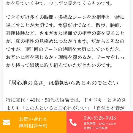
かを見ていく中で、少しずつ見えてくるものです。
できるだけ多くの時間・多様なシーンをお相手と一緒に
過ごすことが大切です。食事だけでなく、散歩、映画、
料理体験など、さまざまな場面での相手の姿を見ること
が、真の相性の見極めにつながります。だからこそなの
ですが、1回1回のデートの時間を大切にしていただき、
お互いに何を感じるか・理解を深めるか、テーマをしっ
かり持って婚活に取り組んでいただきたいのです。
「居心地の良さ」は最初からあるものではない
特に
30
代・
40
代・
50
代の婚活では、ドキドキ・ときめき
よりも「この人といると居心地がいい」「自然と本音が
出てくる」という感覚の方が、長期的な相性の判断とし
090-5328-9918
お問い合わせ
て重要です。
営業時間：10:00～22:00
無料相談予約
定休日：年中無休