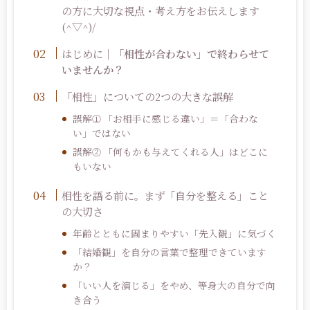
の方に大切な視点・考え方をお伝えします
(^▽^)/
はじめに｜
「相性が合わない」で終わらせて
いませんか？
「相性」についての
2
つの大きな誤解
誤解
「お相手に感じる違い」＝「合わな
①
い」ではない
誤解
「何もかも与えてくれる人」はどこに
②
もいない
相性を語る前に
。
まず「自分を整える」こと
の大切さ
年齢とともに固まりやすい「先入観」に気づく
「結婚観」を自分の言葉で整理できています
か？
「いい人を演じる」をやめ、等身大の自分で向
き合う