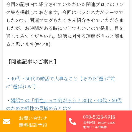
今回の記事内で紹介させていただいた関連ブログのリン
ク集も掲載しておきます。今回はバランス力がテーマで
したので、関連ブログもたくさん紹介させていただきま
したが、お時間がある時に少しでもいいので是非、目を
通してみてくださいね。婚活に対する理解がきっと深ま
ると思います(#^.^#)
【関連記事のご案内】
・40代・50代の婚活で大事なこと【その13”選ぶ”前
に”選ばれる”】
・
婚活での「相性」って何だろう？ 30代・40代・50代
のための相性の見極め方とは？
090-5328-9918
お問い合わせ
・
ご縁を大切にする婚活とは？ 出会いを本物のご縁にす
営業時間：10:00～22:00
無料相談予約
定休日：年中無休
るために必要なこと