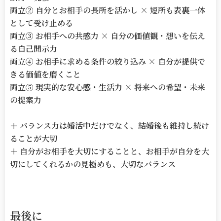
両立
②
自分とお相手の長所を活かし
×
短所も表裏一体
として受け止める
両立
③
お相手への共感力
×
自分の価値観・想いを伝え
る自己開示力
両立
④
お相手に求める条件の絞り込み
×
自分が提供で
きる価値を磨くこと
両立
⑤
現実的な安心感・生活力
×
将来への希望・未来
の提案力
＋ バランス力は婚活中だけでなく、結婚後も維持し続け
ることが大切
＋ 自分がお相手を大切にすることと、お相手が自分を大
切にしてくれるかの見極めも、大切なバランス
最後に