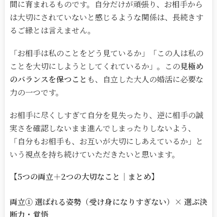
間に育まれるものです。自分だけが頑張り、お相手から
は大切にされていないと感じるような関係は、長続きす
るご縁とは言えません。
「お相手は私のことをどう見ているか」「この人は私の
ことを大切にしようとしてくれているか」。この
見極め
のバランスを保つこと
も、自立した大人の婚活に必要な
力の一つです。
お相手に尽くしすぎて自分を見失ったり、逆に相手の誠
実さを確認しないまま進んでしまったりしないよう、
「自分もお相手も、お互いが大切にしあえているか」と
いう視点を持ち続けていただきたいと思います。
【
5
つの両立＋2つの大切なこと｜まとめ】
両立
①
選ばれる姿勢（受け身になりすぎない）
×
選ぶ決
断力・覚悟