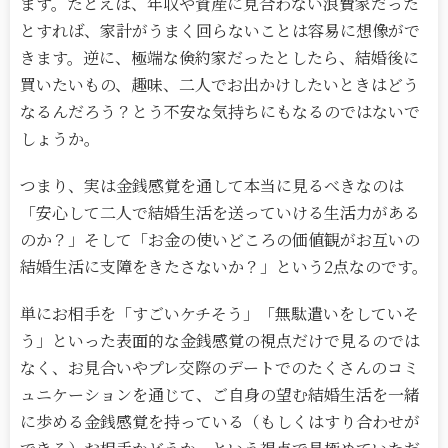
ます。たとえば、年収や資産に見合わない浪費家だった
とすれば、家計がうまく回らないことは容易に想像がで
きます。逆に、極端な倹約家だったとしたら、結婚後に
買いたいもの、趣味、二人でお出かけしたいときはどう
なるんだろう？とう不安な気持ちにもなるのではないで
しょうか。
つまり、実は金銭感覚を通して本当に見るべきなのは
「安心して二人で結婚生活を送っていける生活力がある
のか？」そして「お金の使いどころの価値観がお互いの
結婚生活に支障をきたさないか？」という2点なのです。
単にお相手を「すごいケチそう」「無駄遣いをしていそ
う」といった表面的な金銭感覚の視点だけで見るのでは
なく、お見合いやプレ交際のデートでのたくさんのコミ
ュニケーションを通じて、ご自身の望む結婚生活を一緒
に歩める金銭感覚を持っている（もしくはすり合わせが