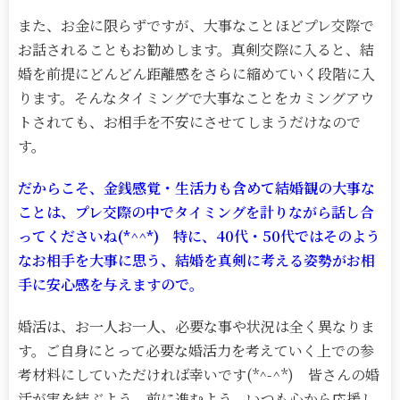
また、お金に限らずですが、大事なことほどプレ交際で
お話されることもお勧めします。真剣交際に入ると、結
婚を前提にどんどん距離感をさらに縮めていく段階に入
ります。そんなタイミングで大事なことをカミングアウ
トされても、お相手を不安にさせてしまうだけなので
す。
だからこそ、金銭感覚・生活力も含めて結婚観の大事な
ことは、プレ交際の中でタイミングを計りながら話し合
ってくださいね(*^^*) 特に、40代・50代ではそのよう
なお相手を大事に思う、結婚を真剣に考える姿勢がお相
手に安心感を与えますので。
婚活は、お一人お一人、必要な事や状況は全く異なりま
す。ご自身にとって必要な婚活力を考えていく上での参
考材料にしていただければ幸いです(*^-^*) 皆さんの婚
活が実を結ぶよう、前に進むよう、いつも心から応援し