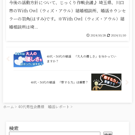
今後の活動方針について、じっくり作戦会議♪ 埼玉県、川口
市のWith Owl（ウィズ・アウル）結婚相談所、婚活カウンセ
ラーの羽角(はすみ)です。※With Owl（ウィズ・アウル）結
婚相談所は埼...
2024/10/28
2024/11/10
40代・50代の婚活 「大人の優しさ」を分かってい
ますか？
40代・50代の婚活 「察する力」は重要？
ホーム
>
40代男性会員様 婚活レポート
>
検索