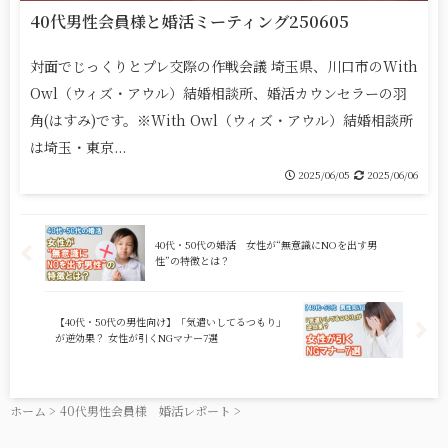
40代男性会員様と婚活ミーティング250605
対面でじっくりとプレ交際の作戦会議 埼玉県、川口市のWith
Owl（ウィズ・アウル）結婚相談所、婚活カウンセラーの羽
角(はすみ)です。※With Owl（ウィズ・アウル）結婚相談所
は埼玉・東京...
2025/06/05
2025/06/06
40代・50代の婚活 女性が“無意識にNOを出す男
性”の特徴とは？
【40代・50代の男性向け】「気遣いしてるつもり」
が逆効果？ 女性が引くNGマナー7選
ホーム
>
40代男性会員様 婚活レポート
>