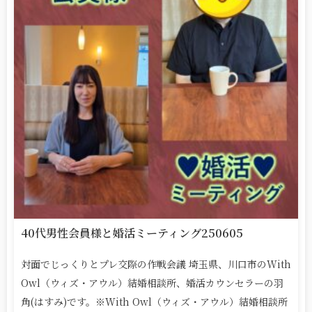
40代男性会員様と婚活ミーティング250605
対面でじっくりとプレ交際の作戦会議 埼玉県、川口市のWith
Owl（ウィズ・アウル）結婚相談所、婚活カウンセラーの羽
角(はすみ)です。※With Owl（ウィズ・アウル）結婚相談所