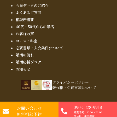
会員データのご紹介
よくあるご質問
相談所概要
40代・50代からの婚活
お客様の声
コース・料金
必要書類・入会条件について
婚活の流れ
婚活応援ブログ
お知らせ
プライバシーポリシー
著作権・免責事項について
090-5328-9918
©2026
お問い合わせ
With Owl
結婚相談所
（ウィズ・アウル）
営業時間：10:00～22:00
無料相談予約
定休日：年中無休