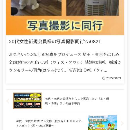
50代女性新規会員様の写真撮影同行250821
お見合いにつなげる写真をプロデュース 埼玉・東京をはじめ
全国対応のWith Owl（ウィズ・アウル）結婚相談所、婚活カ
ウンセラーの羽角(はすみ)です。※With Owl（ウィ...
2025/08/21
40代・50代の婚活だからこそ意識したい「心・環
境・時間」３つの基本準備
40代・50代の婚活 プレ交際（仮交際）おススメデー
トスポット7選 ～2025夏編～