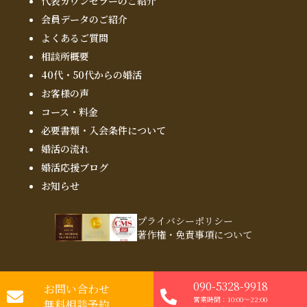
代表カウンセラーのご紹介
会員データのご紹介
よくあるご質問
相談所概要
40代・50代からの婚活
お客様の声
コース・料金
必要書類・入会条件について
婚活の流れ
婚活応援ブログ
お知らせ
プライバシーポリシー
著作権・免責事項について
090-5328-9918
©2026
お問い合わせ
With Owl
結婚相談所
（ウィズ・アウル）
営業時間：10:00～22:00
無料相談予約