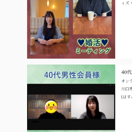
ィズ
40
オン
川口
(はす