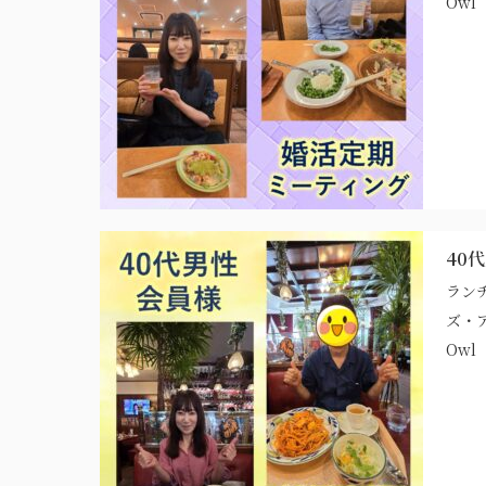
Owl
40
ラン
ズ・
Owl