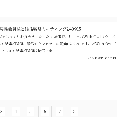
代男性会員様と婚活戦略ミーティング240915
Mでじっくりお打合せしました♪ 埼玉県、川口市のWith Owl（ウィズ
ル）結婚相談所、婚活カウンセラーの羽角(はすみ)です。※With Owl（
・アウル）結婚相談所は埼玉・東...
2024/09/15
2024/1
3
4
5
6
7
>