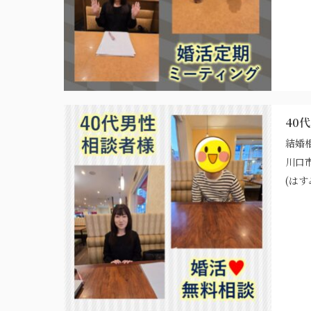
40
結婚
川口
(はす