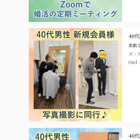
40
素敵
ズ・
Owl
40