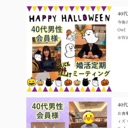
40
今後
Ow
※Wi
40
お食
ィズ