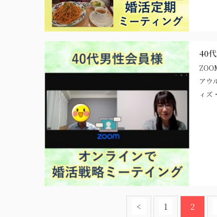
40
ZOO
アウ
ィズ
<
1
2