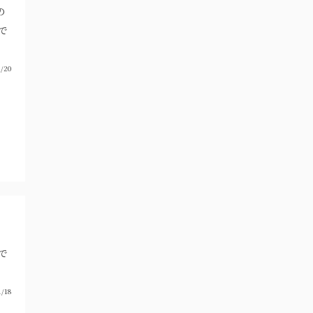
の
で
/20
で
1/18