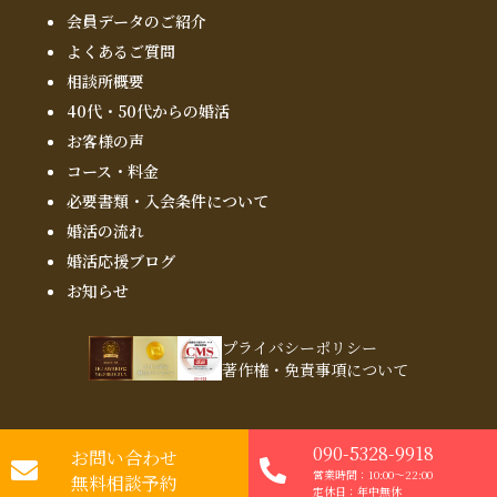
会員データのご紹介
よくあるご質問
相談所概要
40代・50代からの婚活
お客様の声
コース・料金
必要書類・入会条件について
婚活の流れ
婚活応援ブログ
お知らせ
プライバシーポリシー
著作権・免責事項について
090-5328-9918
©2026
お問い合わせ
With Owl
結婚相談所
（ウィズ・アウル）
営業時間：10:00～22:00
無料相談予約
定休日：年中無休