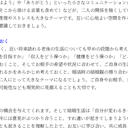
はよう」や「ありがとう」といった小さなコミュニケーション
そこから掛ける言葉も含めて）などが、二人の関係を強くして
管理やストレスも大きなテーマです。互いに心地よい空間を作
意識しておきましょう。
ておく
でなく、近い将来訪れる老後の生活についても早めの段階から考
を目指すか」「収入をどう保つか」「健康をどう保つか」「ど
おくこと、そしてお相手の希望や状況に合わせて、ご自身の生
れるかをあらかじめ考えておくと、婚活時の結婚観の擦り合わ
二人にとって大きなテーマになるでしょう。ご自身やお相手、
可能性なども現実的に見据えることも大切です。
の機会を与えてくれます。そして結婚生活は「自分が変わるき
時には意見がぶつかり合うこと、すれ違いが起きてしまうよう
とも起きることを理解した上で、お互いに学び合い、共に成長