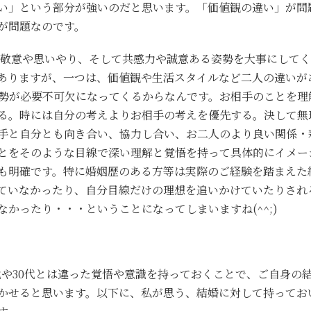
い」という部分が強いのだと思います。「価値観の違い」が問
が問題なのです。
への敬意や思いやり、そして共感力や誠意ある姿勢を大事にして
ありますが、一つは、価値観や生活スタイルなど二人の違いが
勢が必要不可欠になってくるからなんです。お相手のことを理
る。時には自分の考えよりお相手の考えを優先する。決して無
手と自分とも向き合い、協力し合い、お二人のより良い関係・
とをそのような目線で深い理解と覚悟を持って具体的にイメー
も明確です。特に婚姻歴のある方等は実際のご経験を踏まえた
ていなかったり、自分目線だけの理想を追いかけていたりされ
かったり・・・ということになってしまいますね(^^;)
0代や30代とは違った覚悟や意識を持っておくことで、ご自身の
かせると思います。以下に、私が思う、結婚に対して持ってお