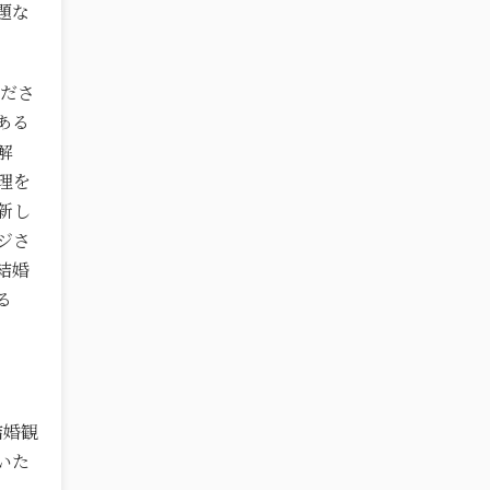
題な
くださ
ある
解
理を
新し
ジさ
結婚
る
結婚観
いた