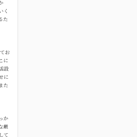
か
いく
るた
えてお
こに
活設
せに
また
っか
な厳
して