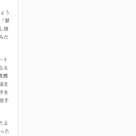
しょう
に「習
し掛
みだ
ート
なる
直感
活を
手を
相手
たよ
違った