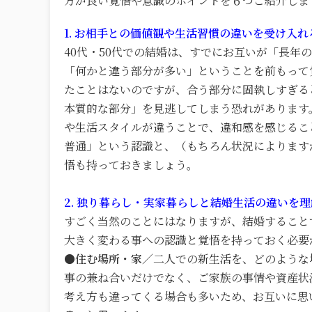
方が良い覚悟や意識のポイントを６つご紹介しま
1. お相手との価値観や生活習慣の違いを受け入れ
40代・50代での結婚は、すでにお互いが「長年
「何かと違う部分が多い」ということを前もって
たことはないのですが、合う部分に固執しすぎる
本質的な部分」を見逃してしまう恐れがあります
や生活スタイルが違うことで、違和感を感じるこ
普通」という認識と、（もちろん状況によります
悟も持っておきましょう。
2. 独り暮らし・実家暮らしと結婚生活の違いを
すごく当然のことにはなりますが、結婚すること
大きく変わる事への認識と覚悟を持っておく必要
●住む場所・家／
二人での新生活を、どのような
事の兼ね合いだけでなく、ご家族の事情や資産状
考え方も違ってくる場合も多いため、お互いに思