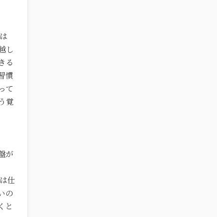
は
越し
きる
習慣
って
う覚
盤が
では仕
いの
くと