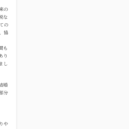
来の
税な
ての
、協
間も
あり
まし
結婚
部分
りや