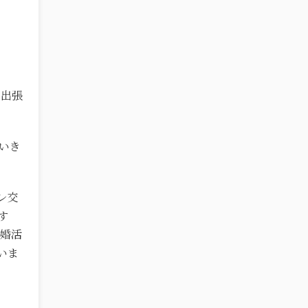
の出張
いき
レ交
す
、婚活
いま