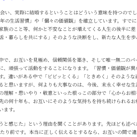
と出会い、実際に結婚するということはどういう意味を持つので
長年の生活習慣」や「個々の価値観」を確立しています。すで
家族のこと等、何かと不安なことが増えてくる人生の後半に差
活・暮らしを共にする」そのような決断をし、新たな人生を歩
中で、お互いを見極め、信頼関係を築き、そして唯一無二のパ
に、頑張って活動をすることになります。「習慣・価値観が異
す。違いがある中で「ビビッとくる」「ときめく」そのような
ると思いますが、何よりも大事なのは、今後、末永く幸せな生
の理解・思いやり・敬意といった根っこの部分で「心からお相
先の何十年も、お互いにそのような気持ちを持ち続けられるお
います。
うと感じた」という理由を聞くことがあります。先ほども述べ
当たり前です。本当に正しく伝えるとするなら、お互いの間で